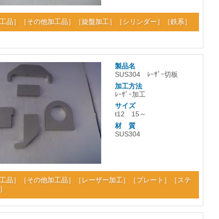
工品
］［
その他加工品
］［
旋盤加工
］［
シリンダー
］［
鉄系
］
製品名
SUS304 ﾚｰｻﾞｰ切板
加工方法
ﾚｰｻﾞｰ加工
サイズ
t12 15～
材 質
SUS304
工品
］［
その他加工品
］［
レーザー加工
］［
プレート
］［
ステ
］