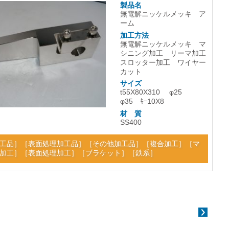
製品名
無電解ニッケルメッキ ア
ーム
加工方法
無電解ニッケルメッキ マ
シニング加工 リーマ加工
スロッター加工 ワイヤー
カット
サイズ
t55X80X310 φ25
φ35 ｷｰ10X8
材 質
SS400
工品
］［
表面処理加工品
］［
その他加工品
］［
複合加工
］［
マ
加工
］［
表面処理加工
］［
ブラケット
］［
鉄系
］