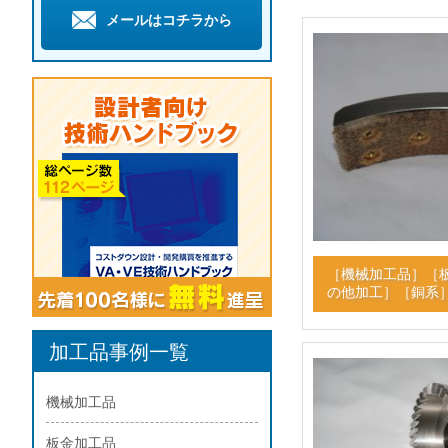
メールはコチラから
［
機械加工品
］［
の他加工
］［
銅系
加工品事例一覧
機械加工品
板金加工品