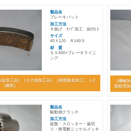
製品名
ブレーキパット
加工方法
Ｒ曲げ ﾀｯﾌﾟ加工 組付け
サイズ
40Ｘ120 Ｒ140.5
材 質
ＳＳ400+ブレーキライニ
ング
板金加工品
］［
その他加工品
］［
精密板金加工
］［
そ
［
機械加
］［
鋼系
］
面処理加
製品名
駆動側クラッチ
加工方法
旋盤・スロッター・歯切
り・無電解ニッケルメッキ