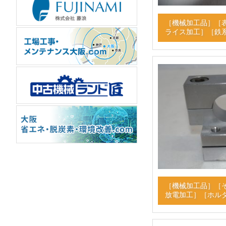
［
機械加工品
］［
ライス加工
］［
鉄
［
機械加工品
］［
放電加工
］［
ホル