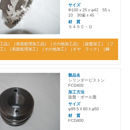
サイズ
Φ100ｘ25ｘφ42 55ｘ
10 30歯ｘ45゜
材 質
Ｓ４５Ｃ－Ｄ
工品
］［
表面処理加工品
］［
その他加工品
］［
旋盤加工
］［
フ
工
］［
表面処理加工
］［
その他加工
］［
ギヤ ラック
］［
鋼
製品名
シリンダーピストン
FCD400
加工方法
旋盤・ボール盤
サイズ
φ99.5Ｘ80Ｘφ50
材 質
FCD400