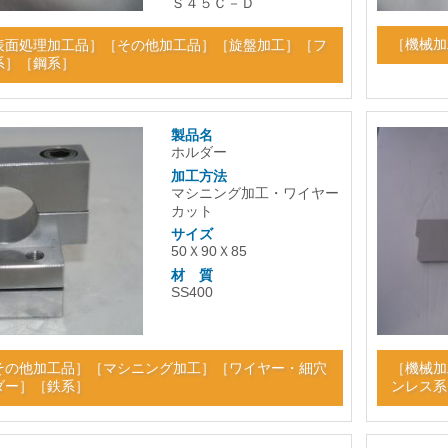
Ｓ４５Ｃ－Ｄ
［
機械加
表面処理加工品
］［
その他加工品
］［
旋盤加工
］［
フ
系
］［
鋼系
］
製品名
ホルダー
加工方法
マシニング加工・ワイヤー
カット
サイズ
50Ｘ90Ｘ85
材 質
SS400
その他加工品
］［
マシニング加工
］［
ワイヤー・細穴
［
機械加
ダー
］［
鉄系
］
ンレス系