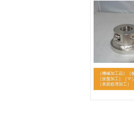
［
機械加工品
］［
［
旋盤加工
］［
マ
［
表面処理加工
］