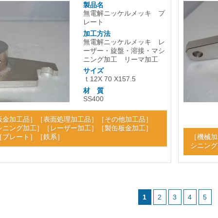
製品名
無電解ニッケルメッキ プ
レート
加工方法
無電解ニッケルメッキ レ
ーザー・旋盤・溶接・マシ
ニング加工 リーマ加工
サイズ
ｔ12X 70 X157.5
材 質
SS400
板金加工品
］［
表面処理加工品
］［
その他加工品
］
シニング加工
］［
レーザー加工
］［
製缶板金加工
］
［
プレート
］［
鉄系
］
［
機械加
シニング
1
2
3
4
5