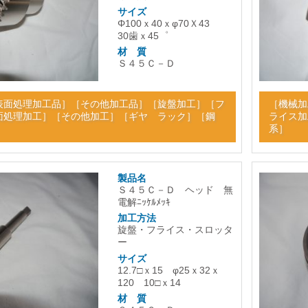
サイズ
Φ100ｘ40ｘφ70Ｘ43
30歯ｘ45゜
材 質
Ｓ４５Ｃ－Ｄ
表面処理加工品
］［
その他加工品
］［
旋盤加工
］［
フ
［
機械加
面処理加工
］［
その他加工
］［
ギヤ ラック
］［
鋼
ライス加
系
］
製品名
Ｓ４５Ｃ－Ｄ ヘッド 無
電解ﾆｯｹﾙﾒｯｷ
加工方法
旋盤・フライス・スロッタ
ー
サイズ
12.7□ｘ15 φ25ｘ32ｘ
120 10□ｘ14
材 質