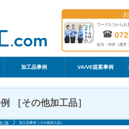
ワーク1つからお
072
担当：仲井（運営
加工品事例
VA/VE提案事例
例 ［その他加工品］
例一覧
加工品事例［その他加工品］