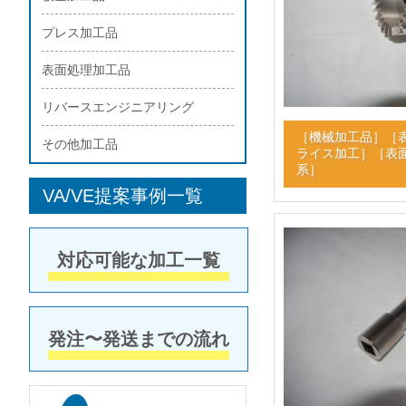
プレス加工品
表面処理加工品
リバースエンジニアリング
［
機械加工品
］［
その他加工品
ライス加工
］［
表
系
］
VA/VE提案事例一覧
対応可能な加工一覧
発注〜発送までの流れ