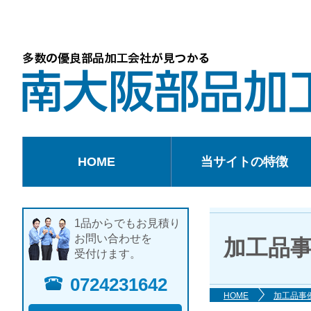
HOME
当サイトの特徴
1品からでもお見積り
お問い合わせを
加工品事
受付けます。
0724231642
HOME
加工品事