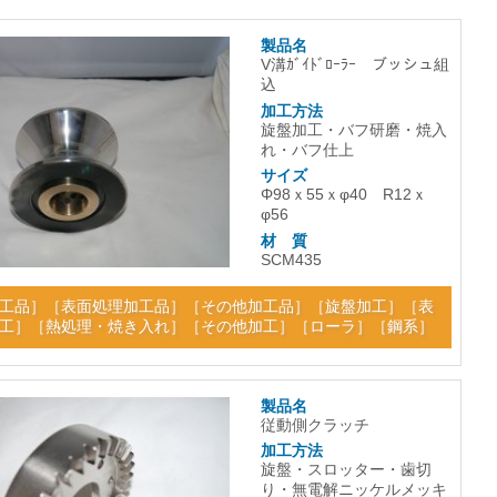
製品名
V溝ｶﾞｲﾄﾞﾛｰﾗｰ ブッシュ組
込
加工方法
旋盤加工・バフ研磨・焼入
れ・バフ仕上
サイズ
Φ98ｘ55ｘφ40 R12ｘ
φ56
材 質
SCM435
工品
］［
表面処理加工品
］［
その他加工品
］［
旋盤加工
］［
表
工
］［
熱処理・焼き入れ
］［
その他加工
］［
ローラ
］［
鋼系
］
製品名
従動側クラッチ
加工方法
旋盤・スロッター・歯切
り・無電解ニッケルメッキ