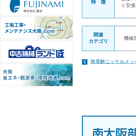
特 徴
り安価
関連
機械
カテゴリ
無電解ニッケルメッ