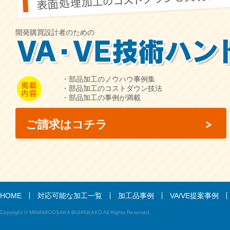
開発購買設計者のための
・部品加工のノウハウ事例集
・部品加工のコストダウン技法
・部品加工の事例が満載
ご請求はコチラ
HOME
対応可能な加工一覧
加工品事例
VA/VE提案事例
Copyright © MINAMIOOSAKA BUHINKAKO All Rights Reserved.