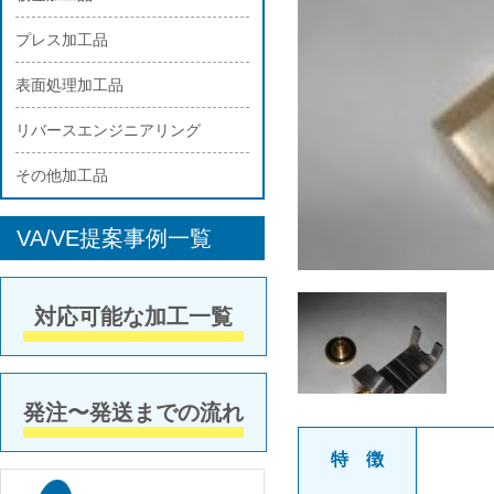
プレス加工品
表面処理加工品
リバースエンジニアリング
その他加工品
VA/VE提案事例一覧
対応可能な加工一覧
発注〜発送までの流れ
特 徴