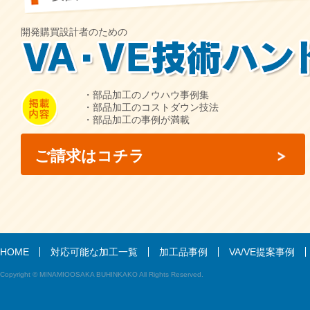
開発購買設計者のための
・部品加工のノウハウ事例集
・部品加工のコストダウン技法
・部品加工の事例が満載
ご請求はコチラ
HOME
対応可能な加工一覧
加工品事例
VA/VE提案事例
Copyright © MINAMIOOSAKA BUHINKAKO All Rights Reserved.