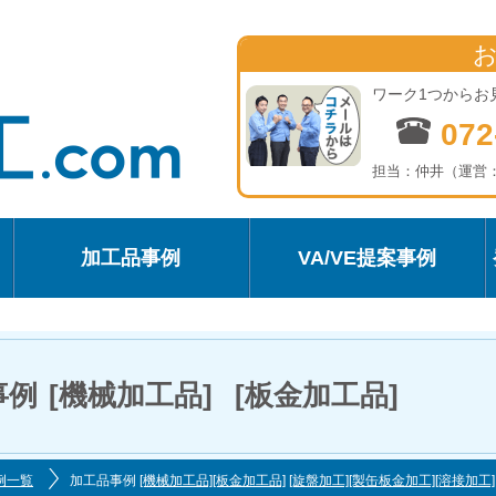
ワーク1つからお
072
担当：仲井（運営
加工品事例
VA/VE提案事例
事例
[機械加工品]
[板金加工品]
例一覧
加工品事例
[機械加工品]
[板金加工品]
[旋盤加工]
[製缶板金加工]
[溶接加工]