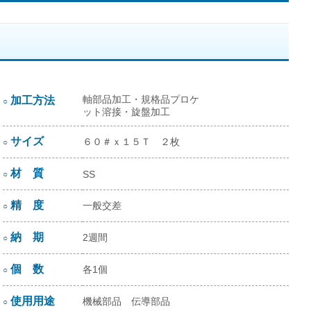
軸部品加工・規格品プロケ
加工方法
○
ット溶接・旋盤加工
サイズ
６０＃ｘ１５Ｔ ２枚
○
材 質
SS
○
精 度
一般交差
○
納 期
2週間
○
個 数
各1個
○
使用用途
機械部品 伝導部品
○