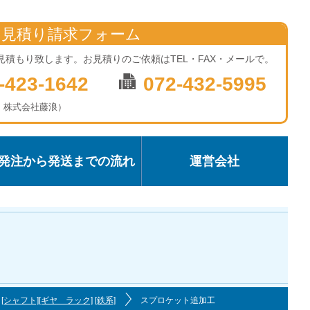
お見積り請求フォーム
見積もり致します。お見積りのご依頼はTEL・FAX・メールで。
-423-1642
072-432-5995
：株式会社藤浪）
発注から発送までの流れ
運営会社
[シャフト]
[ギヤ ラック]
[鉄系]
スプロケット追加工