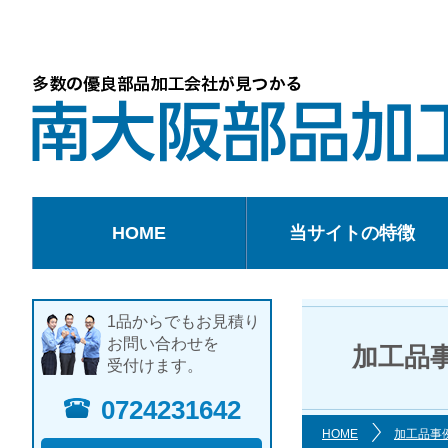
HOME
当サイトの特徴
1品からでもお見積り
お問い合わせを
加工品
受付けます。
0724231642
HOME
加工品事