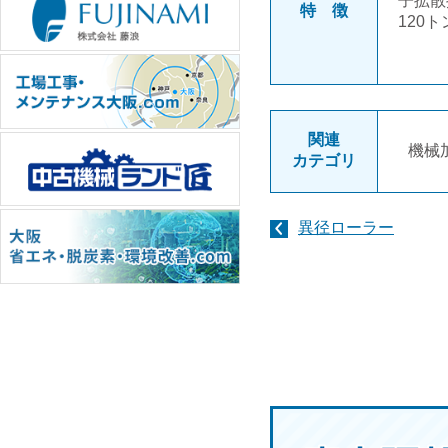
子拡
特 徴
12
※接
関連
機械
カテゴリ
異径ローラー